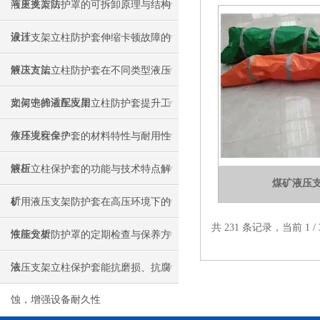
与更换方法
液压支架防护罩的可拆卸原理与结构
设计
液压支架立柱防护套伸缩卡顿故障的
解决方法
液压支架立柱防护套在不同类型液压
支架中的适配应用
如何选择液压支架立柱防护套提升工
作环境安全？
液压支柱保护套的材料特性与耐用性
解析
液压立柱保护套的功能与技术特点解
煤矿液压
析
矿用液压支架防护套在高压环境下的
共 231 条记录，当前 1 
性能分析
液压支架防护罩的定期检查与保养方
法
液压支架立柱保护套能抗磨损、抗腐
蚀，增强设备耐久性