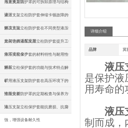
与更换方法
液压支架防护罩的可拆卸原理与结构
设计
液压支架立柱防护套伸缩卡顿故障的
解决方法
液压支架立柱防护套在不同类型液压
详细介绍
支架中的适配应用
如何选择液压支架立柱防护套提升工
品牌
冀
作环境安全？
液压支柱保护套的材料特性与耐用性
液压
解析
液压立柱保护套的功能与技术特点解
是保护液
析
矿用液压支架防护套在高压环境下的
用寿命的
性能分析
液压支架防护罩的定期检查与保养方
法
液压支架立柱保护套能抗磨损、抗腐
液压
制而成，
蚀，增强设备耐久性