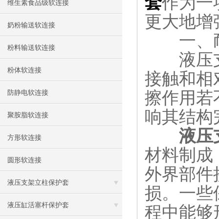
套
作为一
维生素食品级软连接
更大地增
奶粉输送软连接
一、耐
粉料输送软连接
液压支
粉体软连接
接触和相
擦作用若
防静电软连接
响其结构
聚胺脂软连接
液压
方形软连接
材料制成
圆形软连接
外界部件
液压支架立柱保护套
损。一些
液压缸活塞杆保护套
程中能够