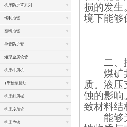
损的发生
机床防护罩系列
境下能够
钢制拖链
塑料拖链
导管防护套
矩形金属软管
二、抗
煤矿井
机床排屑机
质。液压
T型槽板撞块
蚀的影响
机床刮屑板
致材料结
机床冷却管
能够为
机床垫铁