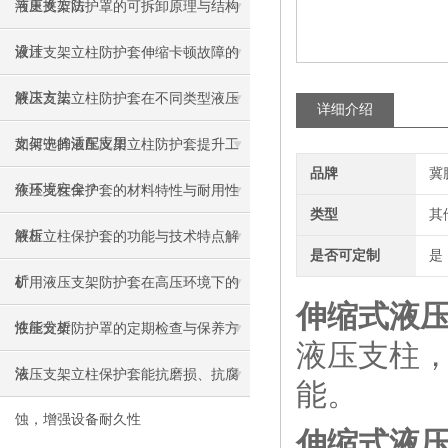
与更换方法
液压支架防护罩的可拆卸原理与结构
设计
液压支架立柱防护套伸缩卡顿故障的
解决方法
液压支架立柱防护套在不同类型液压
详细介绍
支架中的适配应用
如何选择液压支架立柱防护套提升工
品牌
冀
作环境安全？
液压支柱保护套的材料特性与耐用性
类型
其
解析
液压立柱保护套的功能与技术特点解
是否可定制
是
析
矿用液压支架防护套在高压环境下的
伸缩式液
性能分析
液压支架防护罩的定期检查与保养方
液压支柱
法
液压支架立柱保护套能抗磨损、抗腐
能。
蚀，增强设备耐久性
伸缩式液