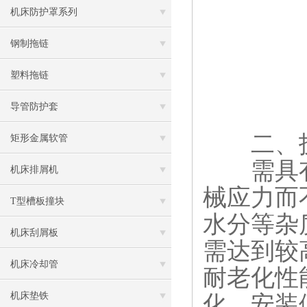
机床防护罩系列
钢制拖链
塑料拖链
导管防护套
​​二、技
矩形金属软管
需具有
机床排屑机
械应力而
T型槽板撞块
水分等杂
机床刮屑板
需达到较
机床冷却管
耐老化性
机床垫铁
化。安装