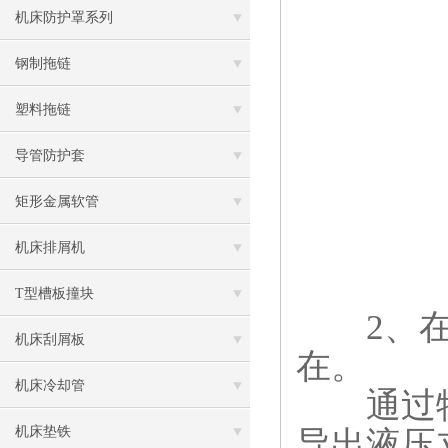
机床防护罩系列
钢制拖链
塑料拖链
导管防护套
矩形金属软管
机床排屑机
T型槽板撞块
2、在性
机床刮屑板
在。
机床冷却管
通过特
机床垫铁
导出液压