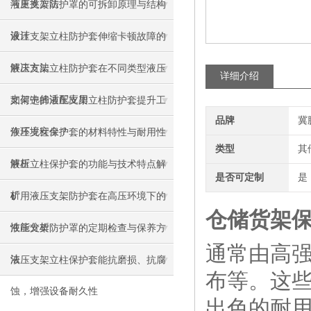
与更换方法
液压支架防护罩的可拆卸原理与结构
设计
液压支架立柱防护套伸缩卡顿故障的
解决方法
液压支架立柱防护套在不同类型液压
详细介绍
支架中的适配应用
如何选择液压支架立柱防护套提升工
品牌
冀
作环境安全？
液压支柱保护套的材料特性与耐用性
类型
其
解析
液压立柱保护套的功能与技术特点解
是否可定制
是
析
矿用液压支架防护套在高压环境下的
仓储货架
性能分析
液压支架防护罩的定期检查与保养方
通常由高强
法
液压支架立柱保护套能抗磨损、抗腐
布等。这
蚀，增强设备耐久性
出色的耐