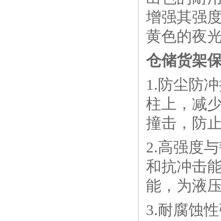
增强其强
黄色的夜
仓储货架
1.防尘防
柱上，减
撞击，防
2.高强度
和抗冲击
能，为液
3.耐腐蚀