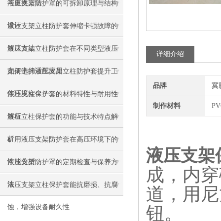
与更换方法
液压支架防护罩的可拆卸原理与结构
设计
液压支架立柱防护套伸缩卡顿故障的
解决方法
液压支架立柱防护套在不同类型液压
详细介绍
支架中的适配应用
如何选择液压支架立柱防护套提升工
品牌
冀
作环境安全？
液压支柱保护套的材料特性与耐用性
制作材料
P
解析
液压立柱保护套的功能与技术特点解
析
矿用液压支架防护套在高压环境下的
液压支架
性能分析
液压支架防护罩的定期检查与保养方
成，内穿
法
液压支架立柱保护套能抗磨损、抗腐
道，用尼
蚀，增强设备耐久性
钮。