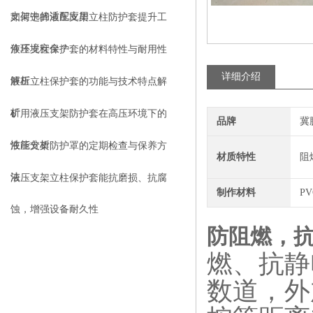
支架中的适配应用
如何选择液压支架立柱防护套提升工
作环境安全？
液压支柱保护套的材料特性与耐用性
详细介绍
解析
液压立柱保护套的功能与技术特点解
析
矿用液压支架防护套在高压环境下的
品牌
冀
性能分析
液压支架防护罩的定期检查与保养方
材质特性
阻
法
液压支架立柱保护套能抗磨损、抗腐
制作材料
P
蚀，增强设备耐久性
防阻燃，
燃、抗静
数道，外