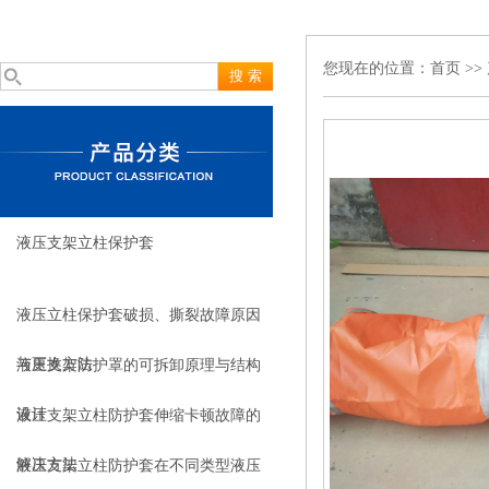
您现在的位置：
首页
>>
液压支架立柱保护套
液压立柱保护套破损、撕裂故障原因
与更换方法
液压支架防护罩的可拆卸原理与结构
设计
液压支架立柱防护套伸缩卡顿故障的
解决方法
液压支架立柱防护套在不同类型液压