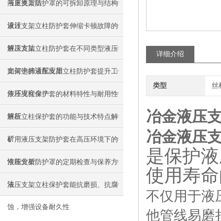
与更换方法
液压支架防护罩的可拆卸原理与结构
设计
液压支架立柱防护套伸缩卡顿故障的
解决方法
液压支架立柱防护套在不同类型液压
详细介绍
支架中的适配应用
如何选择液压支架立柱防护套提升工
类型
丝
作环境安全？
液压支柱保护套的材料特性与耐用性
冶金液压
解析
液压立柱保护套的功能与技术特点解
冶金液压
析
矿用液压支架防护套在高压环境下的
是保护液
性能分析
液压支架防护罩的定期检查与保养方
使用寿命
法
液压支架立柱保护套能抗磨损、抗腐
不仅用于液
蚀，增强设备耐久性
他管线易磨