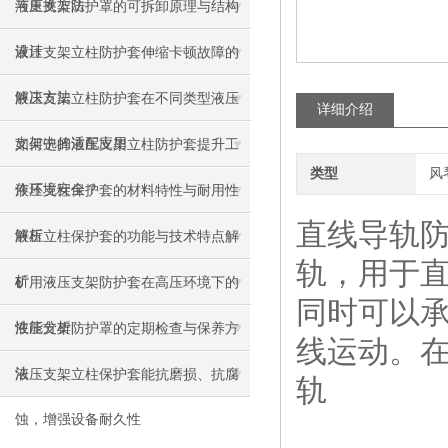
与更换方法
液压支架防护罩的可拆卸原理与结构
设计
液压支架立柱防护套伸缩卡顿故障的
解决方法
液压支架立柱防护套在不同类型液压
详细介绍
支架中的适配应用
如何选择液压支架立柱防护套提升工
类型
风
作环境安全？
液压支柱保护套的材料特性与耐用性
直线导轨防
解析
液压立柱保护套的功能与技术特点解
轨，用于
析
矿用液压支架防护套在高压环境下的
同时可以
性能分析
液压支架防护罩的定期检查与保养方
线运动。
法
液压支架立柱保护套能抗磨损、抗腐
轨
蚀，增强设备耐久性