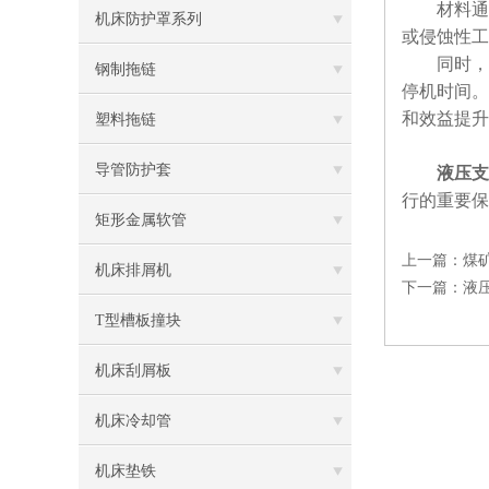
材料通常
机床防护罩系列
或侵蚀性工
同时，保
钢制拖链
停机时间。
和效益提升
塑料拖链
导管防护套
液压支
行的重要保
矩形金属软管
上一篇：
煤
机床排屑机
下一篇：
液
T型槽板撞块
机床刮屑板
机床冷却管
机床垫铁