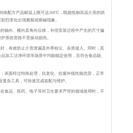
分特殊配方产品耐温上限可达260℃，既能抵御高温介质的烘
度剧烈变化出现脆裂或熔融现象。
间的轴向、横向及角向位移，补偿安装过程中产生的尺寸偏
保护系统管路不受振动损伤。
密封，有效防止介质泄漏及外界粉尘、杂质侵入。同时，其
食品加工洁净环境等场景中均能稳定使用，且符合食品级、
重；表面经过特殊处理，抗老化、抗紫外线性能优异，正常
专业复杂工具，可快速完成装配与维护。
，在食品、医药、电子等对卫生要求严苛的领域使用时，不