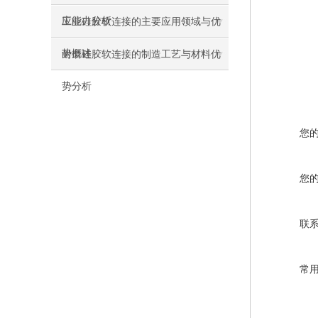
应能力分析
工业硅胶软连接的主要应用领域与优
势概述
耐磨硅胶软连接的制造工艺与材料优
势分析
您
您
联
常