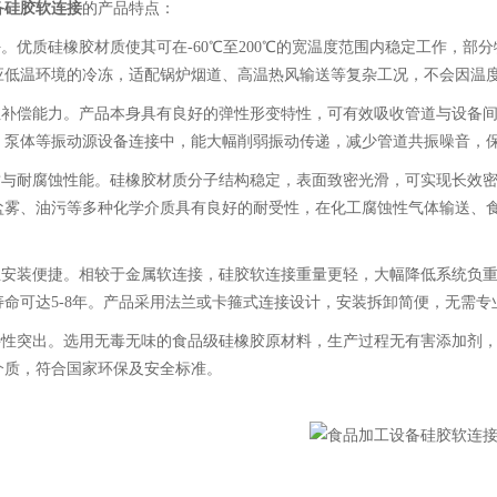
备硅胶软连接
的产品特点：
好。优质硅橡胶材质使其可在-60℃至200℃的宽温度范围内稳定工作，部
应低温环境的冷冻，适配锅炉烟道、高温热风输送等复杂工况，不会因温
柔性补偿能力。产品本身具有良好的弹性形变特性，可有效吸收管道与设备
、泵体等振动源设备连接中，能大幅削弱振动传递，减少管道共振噪音，
密封与耐腐蚀性能。硅橡胶材质分子结构稳定，表面致密光滑，可实现长效
盐雾、油污等多种化学介质具有良好的耐受性，在化工腐蚀性气体输送、
。
用且安装便捷。相较于金属软连接，硅胶软连接重量更轻，大幅降低系统负
寿命可达5-8年。产品采用法兰或卡箍式连接设计，安装拆卸简便，无需
全特性突出。选用无毒无味的食品级硅橡胶原材料，生产过程无有害添加剂
介质，符合国家环保及安全标准。