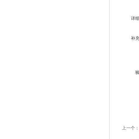
详
补
上一个