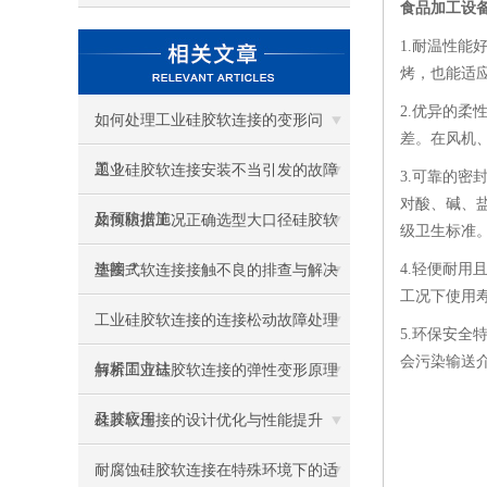
食品加工设
1.耐温性能
烤，也能适
2.优异的
如何处理工业硅胶软连接的变形问
差。在风机
题？
工业硅胶软连接安装不当引发的故障
3.可靠的
对酸、碱、
及预防措施
如何根据工况正确选型大口径硅胶软
级卫生标准
连接？
4.轻便耐
垫圈式软连接接触不良的排查与解决
工况下使用
工业硅胶软连接的连接松动故障处理
5.环保安
会污染输送
与紧固方法
解析工业硅胶软连接的弹性变形原理
及其应用
硅胶软连接的设计优化与性能提升
耐腐蚀硅胶软连接在特殊环境下的适