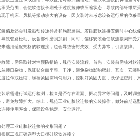
其承受范围，会使软连接长期处于过度拉伸或压缩状态，导致内部纤维层
出现于机床、风机等振动较大的设备，因安装时未考虑设备运行后的位移
偏差还会引发振动传递异常和局部磨损。若硅胶软连接安装时中心线偏
，导致管路松动、设备部件磨损加剧；同时，偏移安装会使软连接局部受
或未选用适配规格的软连接，也会导致密封失效、受力异常，引发故障。
障，需采取针对性预防措施，规范安装流程。首先，安装前需核对软连
法兰接口杂物，保证贴合面平整、干净，避免杂物影响密封。其次，安装
过度拉伸或压缩，螺栓紧固需均匀用力，控制好紧固力度，既保证密封，
后需进行试运行检测，检查是否存在泄漏、振动异常等问题，及时调整
换，避免故障扩大。综上，规范工业硅胶软连接的安装操作，做好前期选
软连接使用寿命，保障设备稳定、安全运行。
何处理工业硅胶软连接的变形问题？
何根据工况正确选型大口径硅胶软连接？