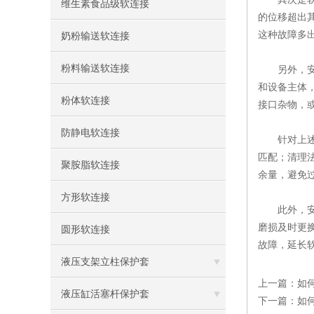
维生素食品级软连接
的位移超出
这种故障多
奶粉输送软连接
粉料输送软连接
另外，安装
和设备主体
粉体软连接
接口杂物，
防静电软连接
针对上述故
匹配；清理
聚胺脂软连接
余量，避免
方形软连接
此外，安装
磨损及时更
圆形软连接
故障，延长
液压支架立柱保护套
上一篇：
如
液压缸活塞杆保护套
下一篇：
如