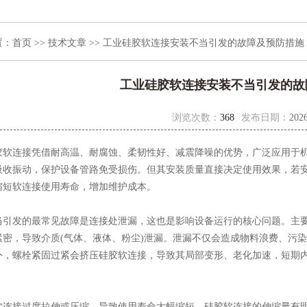
置：
首页
>>
技术文章
>> 工业硅胶软连接安装不当引发的故障及预防措施
工业硅胶软连接安装不当引发的故
浏览次数：
368
发布日期：
2026
连接凭借耐高温、耐腐蚀、柔韧性好、减震降噪的优势，广泛应用于机
吸收振动，保护设备管路免受损伤。但其安装质量直接决定使用效果，若
缩短软连接使用寿命，增加维护成本。
发的最常见故障是连接处泄漏，这也是影响设备运行的核心问题。主要
紧密，导致介质(气体、液体、粉尘)泄漏。泄漏不仅会造成物料浪费、污
外，螺栓紧固过紧会挤压硅胶软连接，导致其局部变形、老化加速，短期
接过度拉伸或压缩，导致使用寿命大幅缩短。硅胶软连接的伸缩量有明