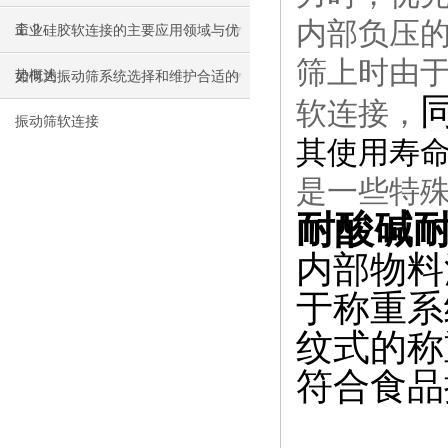
内部负压
命？
工业硅胶软连接的主要应用领域与优
筛上时由
势概述
如何为振动筛系统选择和维护合适的
软连接，
振动筛软连接
其使用寿
是一些特
耐酸碱
内部物料
于称重系
纹式的称
符合食品