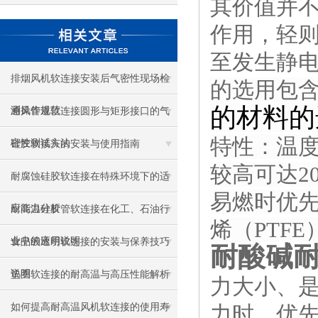
其价值并
作用，轻
至发生静
排烟风机软连接安装后气密性现场检
的选用包
的材料的
测操作规范
通风管道软连接圆形与矩形接口的气
特性：温
密性测试方法
硅胶软接头的安装与使用指南
较高可达2
耐腐蚀硅胶软连接在特殊环境下的适
易燃时优
应能力分析
耐高温硅胶管软连接在化工、石油行
烯（PTF
业中的应用说明
食品级透明软连接的安装与保养技巧
耐酸碱
说明
垫圈软连接的耐高温与高压性能解析
力大小、
如何提高耐高温风机软连接的使用寿
力时，优