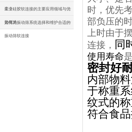
时，优先
命？
工业硅胶软连接的主要应用领域与优
部负压的
势概述
如何为振动筛系统选择和维护合适的
上时由于
振动筛软连接
同
连接，
使用寿命
密封好
内部物料
于称重系
纹式的称
符合食品