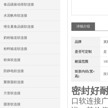
食品级振动筛软连接
水泥帆布软连接
详细介绍
维生素食品级软连接
奶粉输送软连接
品牌
冀
粉料输送软连接
是否可定制
是
粉体软连接
耐温范围
10
防静电软连接
矩形内径(宽×
按
高)
聚胺脂软连接
密封好
方形软连接
口软连接
圆形软连接