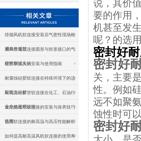
说，其价
要的作用
机甚至发
排烟风机软连接安装后气密性现场检
呢？
的选
密封好耐
测操作规范
通风管道软连接圆形与矩形接口的气
密封好
密性测试方法
硅胶软接头的安装与使用指南
关，主要
耐腐蚀硅胶软连接在特殊环境下的适
性。例如硅
应能力分析
耐高温硅胶管软连接在化工、石油行
远不如聚氨
业中的应用说明
食品级透明软连接的安装与保养技巧
蚀性时可以
说明
垫圈软连接的耐高温与高压性能解析
密封好
如何提高耐高温风机软连接的使用寿
大小、是