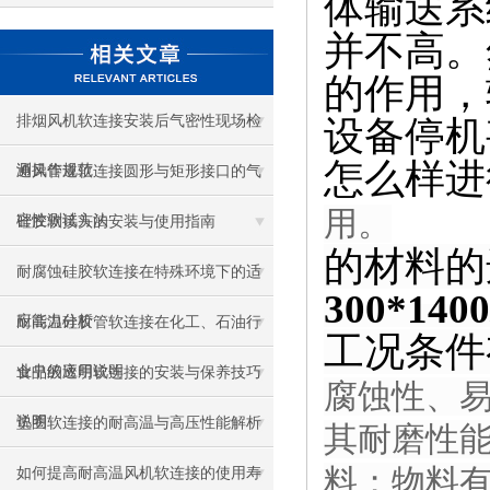
体输送系
并不高。
的作用，
排烟风机软连接安装后气密性现场检
设备停机
怎么样进
测操作规范
通风管道软连接圆形与矩形接口的气
用。
密性测试方法
硅胶软接头的安装与使用指南
的材料的
耐腐蚀硅胶软连接在特殊环境下的适
300*
应能力分析
耐高温硅胶管软连接在化工、石油行
工况条件
业中的应用说明
食品级透明软连接的安装与保养技巧
腐蚀性、易
说明
垫圈软连接的耐高温与高压性能解析
其耐磨性能
料；物料有
如何提高耐高温风机软连接的使用寿