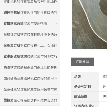
排烟风机软连接安装后气密性现场检
测操作规范
通风管道软连接圆形与矩形接口的气
密性测试方法
硅胶软接头的安装与使用指南
耐腐蚀硅胶软连接在特殊环境下的适
应能力分析
耐高温硅胶管软连接在化工、石油行
业中的应用说明
食品级透明软连接的安装与保养技巧
详细介绍
说明
垫圈软连接的耐高温与高压性能解析
品牌
冀
如何提高耐高温风机软连接的使用寿
是否可定制
是
命？
工业硅胶软连接的主要应用领域与优
耐温范围
10
势概述
如何为振动筛系统选择和维护合适的
矩形内径(宽×