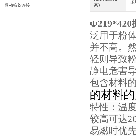
按
高)
振动筛软连接
Φ
219*4
泛用于粉
并不高。
轻则导致
静电危害
包含材料
的材料的
特性：温
较高可达2
易燃时优