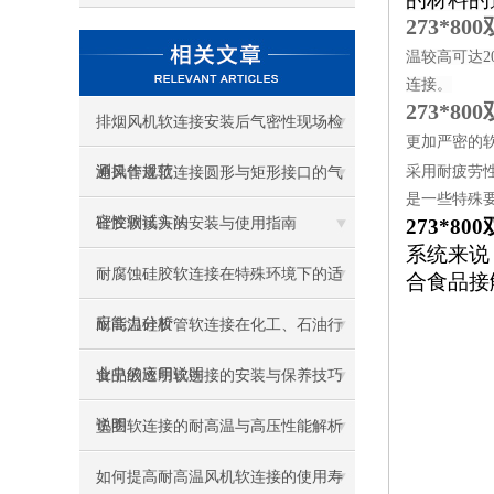
273*8
温较高可达2
连接。
273*8
排烟风机软连接安装后气密性现场检
更加严密的
测操作规范
采用耐疲劳
通风管道软连接圆形与矩形接口的气
是一些特殊
密性测试方法
硅胶软接头的安装与使用指南
273*8
系统来说
耐腐蚀硅胶软连接在特殊环境下的适
合食品接
应能力分析
耐高温硅胶管软连接在化工、石油行
业中的应用说明
食品级透明软连接的安装与保养技巧
说明
垫圈软连接的耐高温与高压性能解析
如何提高耐高温风机软连接的使用寿