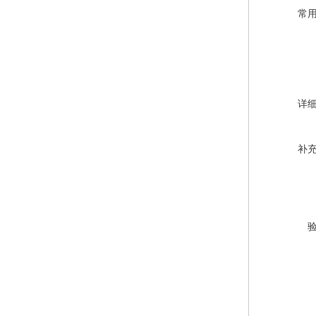
常
详
补