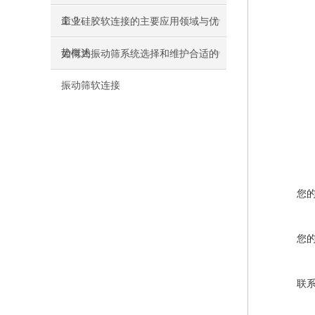
命？
工业硅胶软连接的主要应用领域与优
势概述
如何为振动筛系统选择和维护合适的
振动筛软连接
您
您
联