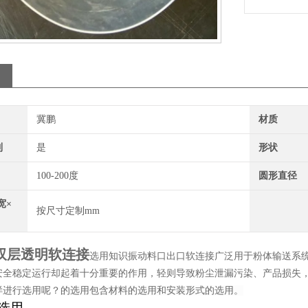
冀鹏
材质
制
是
形状
100-200度
圆形直径
宽×
按尺寸定制mm
00双层透明软连接
选用知识振动料口出口软连接广泛用于粉体输送系
安全稳定运行却起着十分重要的作用，轻则导致粉尘泄漏污染、产品损失
样进行选用呢？
的选用包含材料的选用和安装形式的选用。
选用