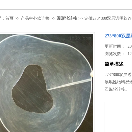
置：
首页
>>
产品中心
软连接
>>
圆形软连接
>> 定做273*800双层透明软
273*800
更新时间： 2024
浏览次数：
12
简单描述
273*800
易燃性物料易
乙烯软连接。