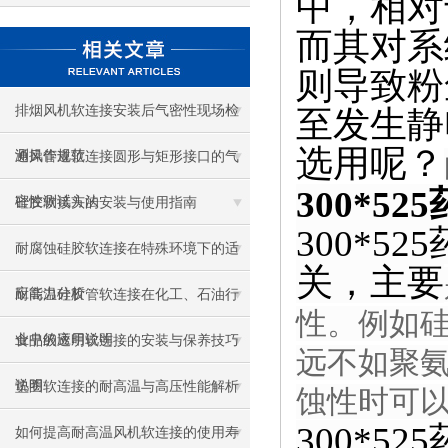
中，相对
而其对系
则导致粉
排烟风机软连接安装后气密性现场检
至发生静
选用呢？
测操作规范
通风管道软连接圆形与矩形接口的气
300*5
密性测试方法
硅胶软接头的安装与使用指南
300*
耐腐蚀硅胶软连接在特殊环境下的适
关，主要
应能力分析
耐高温硅胶管软连接在化工、石油行
性。例如硅
业中的应用说明
食品级透明软连接的安装与保养技巧
远不如聚氨
说明
垫圈软连接的耐高温与高压性能解析
蚀性时可以
300*
如何提高耐高温风机软连接的使用寿