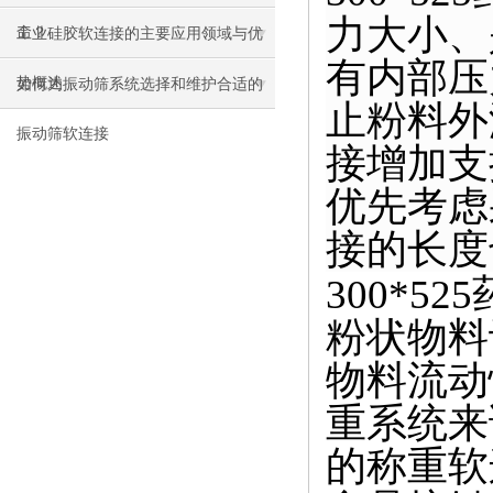
力大小、
命？
工业硅胶软连接的主要应用领域与优
有内部压
势概述
如何为振动筛系统选择和维护合适的
止粉料外
振动筛软连接
接增加支
优先考虑
接的长度
300*
粉状物料
物料流动
重系统来
的称重软