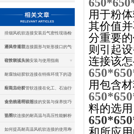
650*
用于粉体
其价值并
排烟风机软连接安装后气密性现场检
分重要的
则引起设
测操作规范
通风管道软连接圆形与矩形接口的气
连接该怎
密性测试方法
硅胶软接头的安装与使用指南
650*
耐腐蚀硅胶软连接在特殊环境下的适
用包含材
应能力分析
耐高温硅胶管软连接在化工、石油行
650*
业中的应用说明
食品级透明软连接的安装与保养技巧
料的选用
说明
650*
垫圈软连接的耐高温与高压性能解析
和所应用
如何提高耐高温风机软连接的使用寿