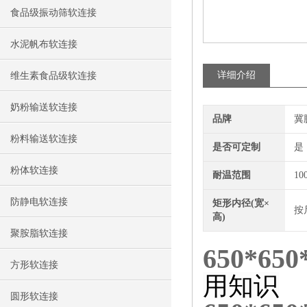
食品级振动筛软连接
水泥帆布软连接
详细介绍
维生素食品级软连接
奶粉输送软连接
品牌
冀
粉料输送软连接
是否可定制
是
粉体软连接
耐温范围
10
防静电软连接
矩形内径(宽×
按
高)
聚胺脂软连接
650*
方形软连接
用知识
圆形软连接