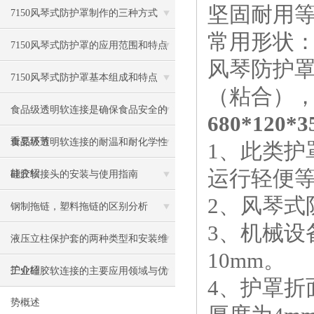
坚固耐用等
7150风琴式防护罩制作的三种方式
常用形状：
7150风琴式防护罩的应用范围和特点
风琴防护
7150风琴式防护罩基本组成和特点
（粘合）
食品级透明软连接是确保食品安全的
680*120
重要环节
食品级透明软连接的耐温和耐化学性
1、此类
运行轻便
能介绍
硅胶软接头的安装与使用指南
2、风琴式
钢制拖链，塑料拖链的区别分析
3、机械设
液压立柱保护套的两种类型和安装维
10mm。
护介绍
工业硅胶软连接的主要应用领域与优
4、护罩
势概述