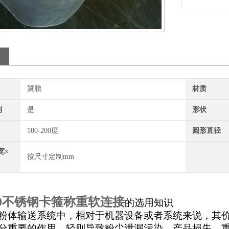
冀鹏
材质
制
是
形状
100-200度
圆形直径
宽×
按尺寸定制mm
300不锈钢卡箍称重软连接
的选用知识
粉体输送系统中，相对于机器设备或者系统来说，其
分重要的作用，轻则导致粉尘泄漏污染、产品损失，