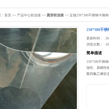
置：
首页
>>
产品中心
软连接
>>
圆形软连接
>> 定做250*300不锈钢卡
250*300
更新时间： 2024
浏览次数：
10
简单描述
250*300
蚀性、易燃性
聚四氟乙烯软