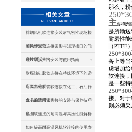
那么，粉
250
主
要和所
是所输送
排烟风机软连接安装后气密性现场检
耐磨性能
（PTFE
测操作规范
通风管道软连接圆形与矩形接口的气
250*
密性测试方法
硅胶软接头的安装与使用指南
备上等当
虑增加给
耐腐蚀硅胶软连接在特殊环境下的适
软连接，
是一些特
应能力分析
耐高温硅胶管软连接在化工、石油行
250*
接。对于
业中的应用说明
食品级透明软连接的安装与保养技巧
则必须采
说明
垫圈软连接的耐高温与高压性能解析
如何提高耐高温风机软连接的使用寿