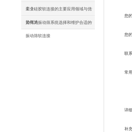
命？
工业硅胶软连接的主要应用领域与优
您
势概述
如何为振动筛系统选择和维护合适的
您
振动筛软连接
联
常
详
补