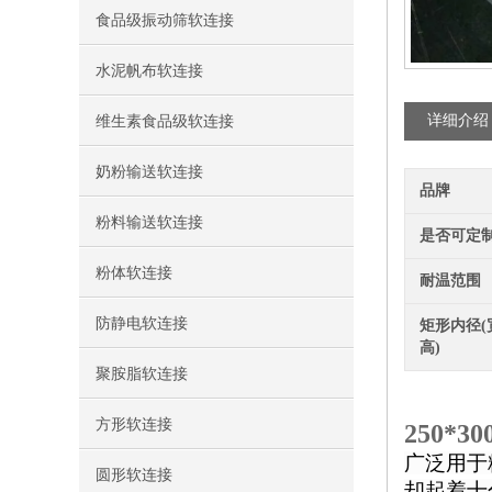
食品级振动筛软连接
水泥帆布软连接
详细介绍
维生素食品级软连接
奶粉输送软连接
品牌
粉料输送软连接
是否可定
粉体软连接
耐温范围
防静电软连接
矩形内径(
高)
聚胺脂软连接
方形软连接
250*
广泛用于
圆形软连接
却起着十