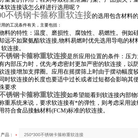
体软连接该怎么样进行选用呢？
*300不锈钢卡箍称重软连接
的选用包含材料
应用的工况条件有关，主要包括：
物料的特性：温度、磨损性、腐蚀性、易燃性。例如
却远不如聚氨酯软连接,物料易燃时优先选用导电的材
）软连接。
300不锈钢卡箍称重软连接
是所应用位置的条件：压力
有内部压力时，优先考虑密封更加严密的软连接，以
软连接增加支撑圈。应用在摇摆筛上时由于摆动幅度
同时软连接的长度也要适中
过长或者过短都会影响其
殊要求
300不锈钢卡箍称重软连接
如希望能看到软连接内部物
称重系统来说，要求软连接有*的弹性，则考虑采用波
用符合食品接触材料
(FCM)
标准的软连接
。
产品：