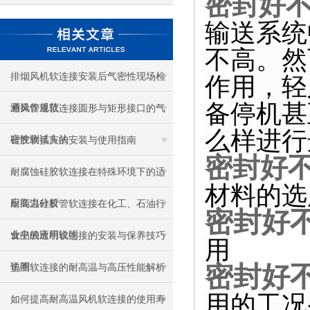
密封好
输送系统
不高。然
排烟风机软连接安装后气密性现场检
作用，轻
备停机甚
测操作规范
通风管道软连接圆形与矩形接口的气
么样进行
密性测试方法
硅胶软接头的安装与使用指南
密封好
耐腐蚀硅胶软连接在特殊环境下的适
材料的选
应能力分析
耐高温硅胶管软连接在化工、石油行
密封好
业中的应用说明
食品级透明软连接的安装与保养技巧
用
密封好
说明
垫圈软连接的耐高温与高压性能解析
用的工况
如何提高耐高温风机软连接的使用寿