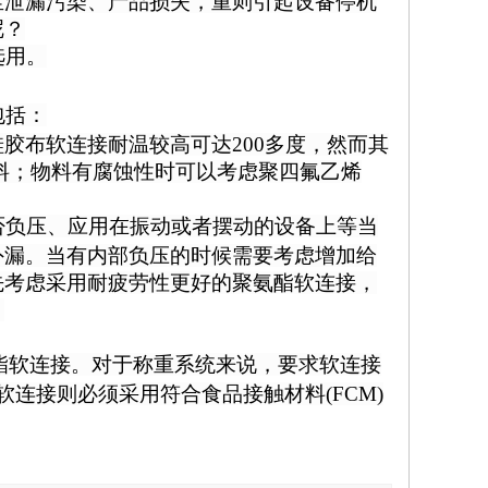
尘泄漏污染、产品损失，重则引起设备停机
呢？
选用。
包括：
硅胶布软连接耐温较高可达
200
多度，然而其
料；物料有腐蚀性时可以考虑聚四氟乙烯
否负压、应用在振动或者摆动的设备上等当
外漏。当有内部负压的时候需要考虑增加给
先考虑采用耐疲劳性更好的聚氨酯软连接，
。
酯软连接。
对于称重系统来说，要求软连接
软连接则必须采用符合食品接触材料
(FCM)