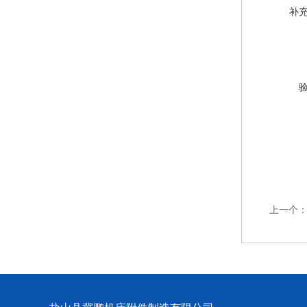
补
上一个