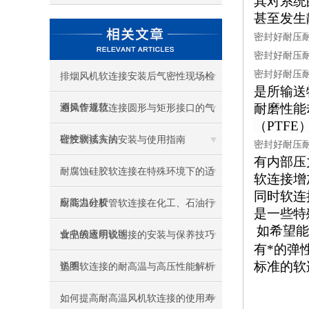
其对系统
甚至发生
密封好耐压
密封好耐压
密封好耐压
排烟风机软连接安装后气密性现场检
是所输送
耐磨性能
测操作规范
通风管道软连接圆形与矩形接口的气
（PTFE
密性测试方法
硅胶软接头的安装与使用指南
密封好耐压
有内部压
耐腐蚀硅胶软连接在特殊环境下的适
软连接增
同时软连
应能力分析
耐高温硅胶管软连接在化工、石油行
是一些特
如希望能
业中的应用说明
食品级透明软连接的安装与保养技巧
有*的弹
标准的软
说明
垫圈软连接的耐高温与高压性能解析
如何提高耐高温风机软连接的使用寿