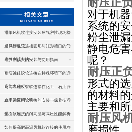
耐压正
对于机器
系统的安
排烟风机软连接安装后气密性现场检
粉尘泄漏
静电危害
测操作规范
通风管道软连接圆形与矩形接口的气
呢？
密性测试方法
硅胶软接头的安装与使用指南
耐压正
耐腐蚀硅胶软连接在特殊环境下的适
形式的选
应能力分析
耐高温硅胶管软连接在化工、石油行
的材料的
业中的应用说明
食品级透明软连接的安装与保养技巧
主要和所
说明
耐压风
垫圈软连接的耐高温与高压性能解析
磨损性、
如何提高耐高温风机软连接的使用寿