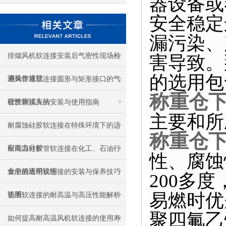
器设备或
安全稳定
漏污染、
排烟风机软连接安装后气密性现场检
害导致。
的选用包
测操作规范
通风管道软连接圆形与矩形接口的气
称重仓
密性测试方法
硅胶软接头的安装与使用指南
主要和所
耐腐蚀硅胶软连接在特殊环境下的适
称重仓
应能力分析
耐高温硅胶管软连接在化工、石油行
性、腐蚀
业中的应用说明
食品级透明软连接的安装与保养技巧
200
多度
易燃时优
说明
垫圈软连接的耐高温与高压性能解析
聚四氟乙
如何提高耐高温风机软连接的使用寿