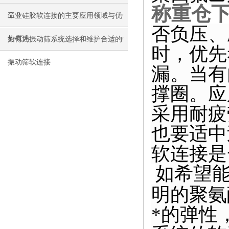
称重仓
命？
工业硅胶软连接的主要应用领域与优
否负压、
势概述
如何为振动筛系统选择和维护合适的
时，优先
振动筛软连接
漏。当有
撑圈。应
采用耐疲
也要适中
软连接
是
如希望
明的聚氨
*的弹性