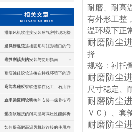
耐磨、耐高
有外形工整
温环境下正
排烟风机软连接安装后气密性现场检
耐磨防尘
测操作规范
通风管道软连接圆形与矩形接口的气
择
密性测试方法
硅胶软接头的安装与使用指南
规格：衬托骨
耐腐蚀硅胶软连接在特殊环境下的适
耐磨防尘
应能力分析
耐高温硅胶管软连接在化工、石油行
尺寸稳定、
耐磨防尘
业中的应用说明
食品级透明软连接的安装与保养技巧
ＶＣ）、套
说明
垫圈软连接的耐高温与高压性能解析
耐磨防尘
如何提高耐高温风机软连接的使用寿