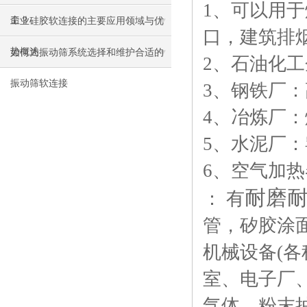
1、可以用
命？
工业硅胶软连接的主要应用领域与优
口，建筑排
势概述
如何为振动筛系统选择和维护合适的
2、石油化
振动筛软连接
3、钢铁厂
4、冶炼厂
5、水泥厂
6、空气加
耐磨
： 有
管，矽胶涂
机械设备(
室、电子厂
气体、粉末