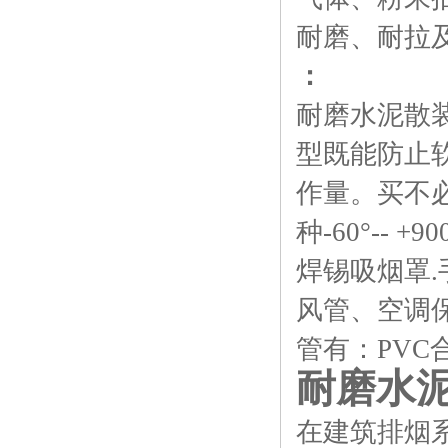
耐磨、耐拉
：
耐磨水泥散
型既能防止
作量。买不
种-60°-
焊锡吸烟罩
风管、空调
管有：PVC
耐磨水
在建筑排烟