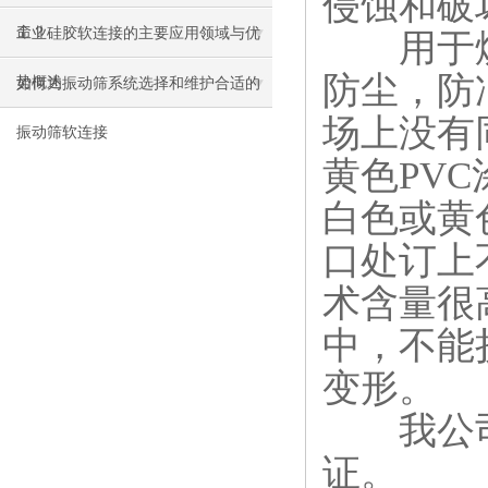
侵蚀和破
命？
工业硅胶软连接的主要应用领域与优
用于煤
防尘，防
势概述
如何为振动筛系统选择和维护合适的
场上没有
振动筛软连接
黄色PV
白色或黄
口处订上
术含量很
中，不能
变形。
我公司
证。