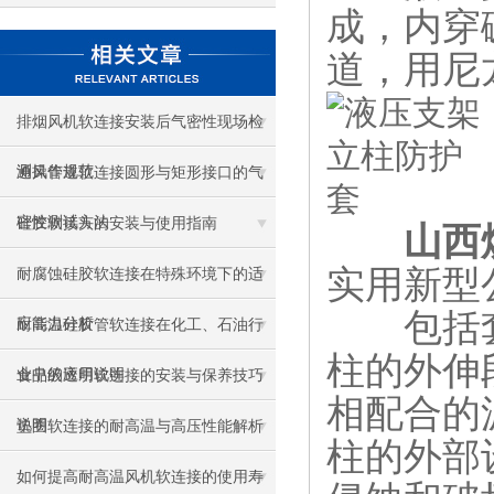
成，内穿
道，用尼
排烟风机软连接安装后气密性现场检
测操作规范
通风管道软连接圆形与矩形接口的气
密性测试方法
硅胶软接头的安装与使用指南
山西
实用新型
耐腐蚀硅胶软连接在特殊环境下的适
包括套
应能力分析
耐高温硅胶管软连接在化工、石油行
柱的外伸
业中的应用说明
食品级透明软连接的安装与保养技巧
相配合的
说明
垫圈软连接的耐高温与高压性能解析
柱的外部
如何提高耐高温风机软连接的使用寿