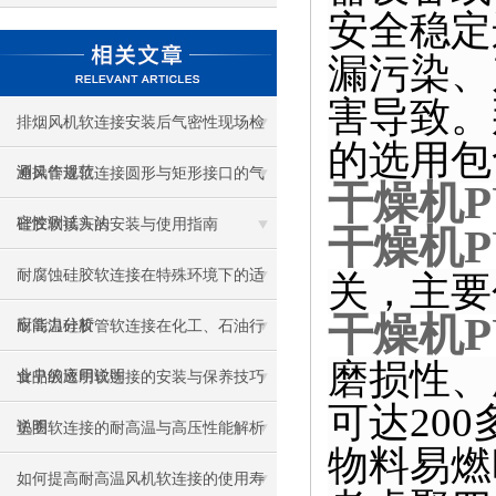
安全稳定
漏污染、
害导致。
排烟风机软连接安装后气密性现场检
的选用包
测操作规范
通风管道软连接圆形与矩形接口的气
干燥机
密性测试方法
硅胶软接头的安装与使用指南
干燥机
耐腐蚀硅胶软连接在特殊环境下的适
关，主要
干燥机
应能力分析
耐高温硅胶管软连接在化工、石油行
磨损性、
业中的应用说明
食品级透明软连接的安装与保养技巧
可达
200
说明
垫圈软连接的耐高温与高压性能解析
物料易燃
如何提高耐高温风机软连接的使用寿