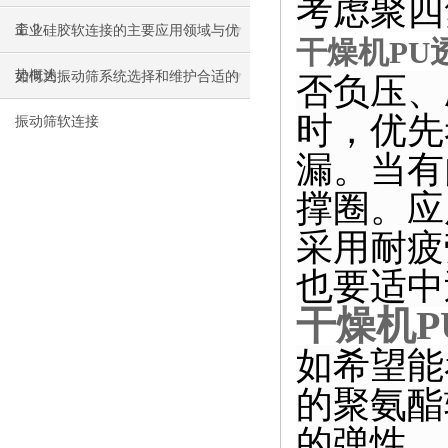
考虑聚四
命？
工业硅胶软连接的主要应用领域与优
干燥机PU
势概述
如何为振动筛系统选择和维护合适的
否负压、
时，优先
振动筛软连接
漏。当有
撑圈。应
采用耐疲
也要适中
干燥机P
如希望能
的聚氨酯
的弹性，