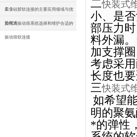
二
快装式
命？
工业硅胶软连接的主要应用领域与优
小、是否
势概述
如何为振动筛系统选择和维护合适的
部压力时
料外漏。
振动筛软连接
加支撑圈
考虑采用
长度也要
三
快装式
如希望
明的聚氨
*的弹性
系统的软