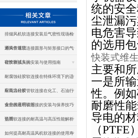
统的安全
尘泄漏污
电危害导
排烟风机软连接安装后气密性现场检
的选用包
测操作规范
通风管道软连接圆形与矩形接口的气
快装式维
密性测试方法
硅胶软接头的安装与使用指南
主要和所
耐腐蚀硅胶软连接在特殊环境下的适
一是所输
性。例如
应能力分析
耐高温硅胶管软连接在化工、石油行
耐磨性能
业中的应用说明
食品级透明软连接的安装与保养技巧
导电的材
说明
垫圈软连接的耐高温与高压性能解析
（
PTFE
如何提高耐高温风机软连接的使用寿