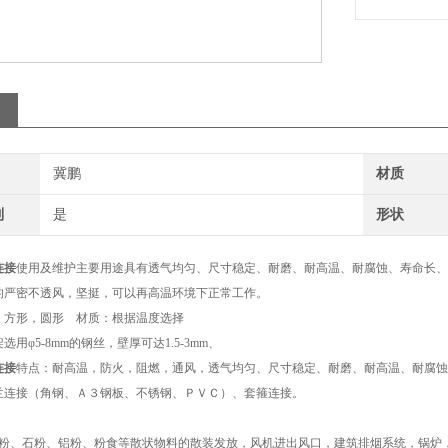
冀鹏
材质
制
是
形状
连接
使用及维护主要用途具有透气均匀、尺寸稳定、耐磨、耐高温、耐腐蚀、寿命长、
的严密不透风，坚挺，可以再高温环境下正常工作。
，方形，圆形 材质：根据温度选择
用φ5-8mm的钢丝，壁厚可达1.5-3mm、
连接
特点：耐高温，防火，阻燃，通风，透气均匀、尺寸稳定、耐磨、耐高温、耐腐蚀
兰连接（角钢、Ａ３钢板、不锈钢、ＰＶＣ）、套箍连接。
煤粉、石粉、铝粉、粉食等散状物料的散装发放，风机进出风口，建筑排烟系统，锅炉