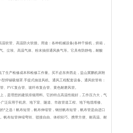
高温软管、高温防火软接。用途：各种机械设备(各种干燥机，烘箱，
湿气、尘埃、高温气体、粉末抽排通风换气等。它具有防静电，耐酸
降低了生产检修成本和检修工作量。买不必东奔西走，盐山冀鹏机床附
软管及小型焊锡吸烟罩.手提式抽送风机、通风工程配套设备。通风软管有：
管、PVC复合管、玻纤布复合管、黄色耐磨风管。
上，是理想的建筑排烟用料。它的特点高温性能好，工作压力大，气
备广泛应用于机房、地下室、隧道、市政管道工程、地下电缆维修、
的*之选！帆布短管，帆布伸缩管，钢丝帆布短管，帆布管是由进口
。帆布短管伸缩弯转、驳接自由、体积轻巧、携带方便、耐高温、耐