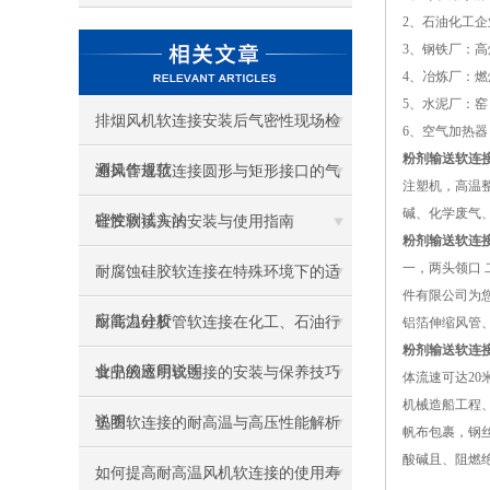
2、石油化工
3、钢铁厂：
4、冶炼厂：
5、水泥厂：
排烟风机软连接安装后气密性现场检
6、空气加热
粉剂输送软连
测操作规范
通风管道软连接圆形与矩形接口的气
注塑机，高温
碱、化学废气
密性测试方法
硅胶软接头的安装与使用指南
粉剂输送软连
一，两头领口
耐腐蚀硅胶软连接在特殊环境下的适
件有限公司为您
应能力分析
耐高温硅胶管软连接在化工、石油行
铝箔伸缩风管
粉剂输送软连
业中的应用说明
食品级透明软连接的安装与保养技巧
体流速可达2
机械造船工程
说明
垫圈软连接的耐高温与高压性能解析
帆布包裹，钢
酸碱且、阻燃
如何提高耐高温风机软连接的使用寿