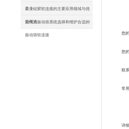
命？
工业硅胶软连接的主要应用领域与优
势概述
如何为振动筛系统选择和维护合适的
您
振动筛软连接
您
联
常
详