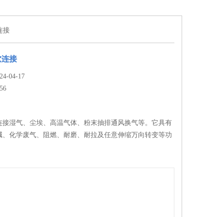
连接
软连接
-04-17
56
连接湿气、尘埃、高温气体、粉末抽排通风换气等。它具有
碱、化学废气、阻燃、耐磨、耐拉及任意伸缩万向转变等功