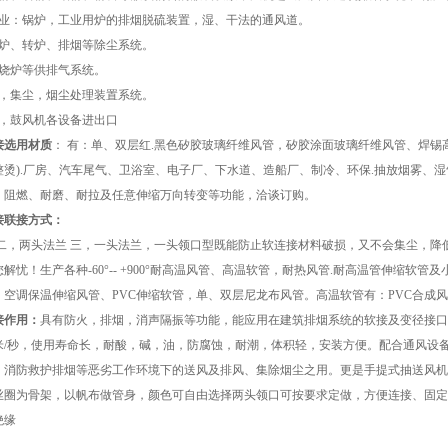
企业：锅炉，工业用炉的排烟脱硫装置，湿、干法的通风道。
高炉、转炉、排烟等除尘系统。
燃烧炉等供排气系统。
窑，集尘，烟尘处理装置系统。
器，鼓风机各设备进出口
接
选用材质
： 有：单、双层红.黑色矽胶玻璃纤维风管，矽胶涂面玻璃纤维风管、焊锡
整烫).厂房、汽车尾气、卫浴室、电子厂、下水道、造船厂、制冷、环保.抽放烟雾、
、阻燃、耐磨、耐拉及任意伸缩万向转变等功能，洽谈订购。
接
联接方式：
 二，两头法兰 三，一头法兰，一头领口型既能防止软连接材料破损，又不会集尘，
解忧！生产各种-60°-- +900°耐高温风管、高温软管，耐热风管.耐高温管伸缩
、空调保温伸缩风管、PVC伸缩软管，单、双层尼龙布风管。高温软管有：PVC合成风
接
作用：
具有防火，排烟，消声隔振等功能，能应用在建筑排烟系统的软接及变径接口
0米/秒，使用寿命长，耐酸，碱，油，防腐蚀，耐潮，体积轻，安装方便。配合通风设
、消防救护排烟等恶劣工作环境下的送风及排风、集除烟尘之用。更是手提式抽送风机
丝圈为骨架，以帆布做管身，颜色可自由选择两头领口可按要求定做，方便连接、固定
绝缘