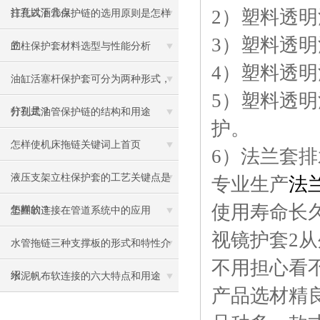
2）塑料透
注意以下几点
打孔式油管保护链的选用原则是怎样
3）塑料透
的
立柱保护套材料选型与性能分析
4）塑料透明
油缸活塞杆保护套可分为两种形式，
5）塑料透
分别是？
打孔式油管保护链的结构和用途
护。
怎样使机床拖链关键词上首页
6）法兰套
液压支架立柱保护套的工艺关键点是
专业生产
法
使用寿命长
怎样的？
垫圈软连接在管道系统中的应用
视镜护套2
水管拖链三种支撑板的形式和特性介
不用担心看
绍
水泥帆布软连接的六大特点和用途
产品选材精