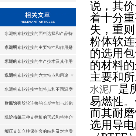
说，其价
着十分重
失，重则
水泥帆布软连接的面料选择和产品特
粉体软连
点说明
水泥帆布软连接的主要特性和作用是
的选用包
怎样的
的材料的
水泥帆布软连接的生产技术及其作用
主要和所
说明
水泥帆布软连接的六大特点和用途
是
水泥厂
水泥帆布软连接性能特点和不同温度
易燃性。
材质说明
耐腐蚀硅胶软连接的长期性能与老化
而其耐磨
防护措施
水管拖链三种支撑板的形式和特性介
选用导电
绍
液压支架立柱保护套的结构及对地质