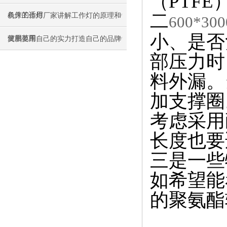
（PTF
二
条件的适用
机床工作灯厂家讲解工作灯的原理和
600*3
小、是否
使用范围
冀鹏要用自己的实力打造自己的品牌
部压力时
料外漏。
加支撑圈
考虑采用
长度也要
三
是一些
如希望能
的聚氨酯