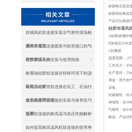
矽胶蛭石双层复
矽胶髙硅氧双层
产品可以根据不
硅胶布通风
排烟风机软连接安装后气密性现场检
A矽胶玻璃钎
B加强压力外
测操作规范
通风管道软连接圆形与矩形接口的气
C硅橡胶
温度范围：-25℃
密性测试方法
硅胶软接头的安装与使用指南
工作压力：450
生产直径：25m
耐腐蚀硅胶软连接在特殊环境下的适
用途：用于热
应能力分析
耐高温硅胶管软连接在化工、石油行
设备。
抗破裂性：在1
业中的应用说明
食品级透明软连接的安装与保养技巧
伸缩性：在10
气密性：在0.
说明
垫圈软连接的耐高温与高压性能解析
耐温：产品试样
如何提高耐高温风机软连接的使用寿