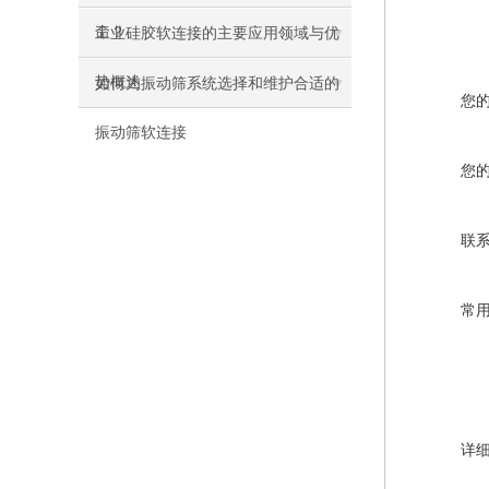
命？
工业硅胶软连接的主要应用领域与优
势概述
如何为振动筛系统选择和维护合适的
您
振动筛软连接
您
联
常
详