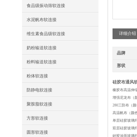
食品级振动筛软连接
水泥帆布软连接
详细介绍
维生素食品级软连接
奶粉输送软连接
品牌
粉料输送软连接
形状
粉体软连接
硅胶布通风
防静电软连接
橡胶布高温伸缩防
增强尼龙布（颜
聚胺脂软连接
280三防布（颜
高温帆布（颜色绿
方形软连接
单层硅胶玻璃纤维
双层硅胶玻璃纤维
圆形软连接
矽胶涂面玻璃纤维