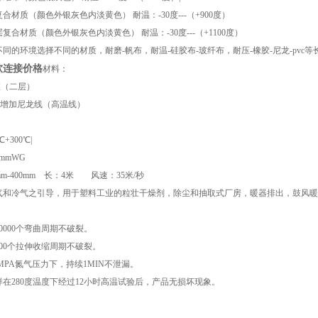
合材质（颜色外银灰色内淡黄色） 耐温：-30度---（+900度）
复合材质（颜色外银灰色内淡黄色） 耐温：-30度---（+1100度）
同的环境选择不同的材质，耐磨-帆布，耐温-硅胶布-玻纤布，耐压-橡胶-尼龙-pvc等
软连接价格
材料：
维（二层）
层增加尼龙线（高温线）
+300℃|
mmWG
m-400mm 长：4米 风速：35米/秒
气和冷气之引导，用于塑料工业的粒壮干燥剂，除尘和抽取式厂房，暖器排出，鼓风暖
0000个弯曲周期不破裂。
000个拉伸收缩周期不破裂。
6MPA氮气压力下，持续1MIN不泄漏。
在280度温度下经过12小时高温试验后，产品无损坏现象。