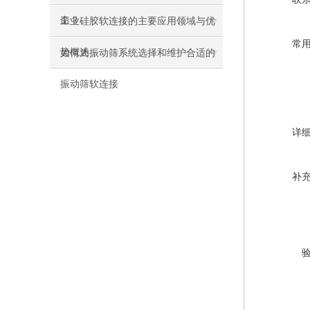
命？
工业硅胶软连接的主要应用领域与优
常
势概述
如何为振动筛系统选择和维护合适的
振动筛软连接
详
补