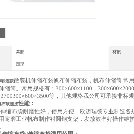
冀鹏
材质
圆形
散装机伸缩布袋帆布伸缩布袋，帆布伸缩筒 常
帆布软连接
筒。常用规格有：300×600×1100，300×600×2000，3
00×2700300×600×3500等，其他规格我公司可承接非
性能：
00帆布软连接
装伸缩布袋
耐磨性好
，使用方便。欧迈瑞德专业制造各规格300
用耐磨工业帆布制作衬圆钢支架，发放效率好操作维
。
装伸缩布袋
//伸缩布袋
适用范围：