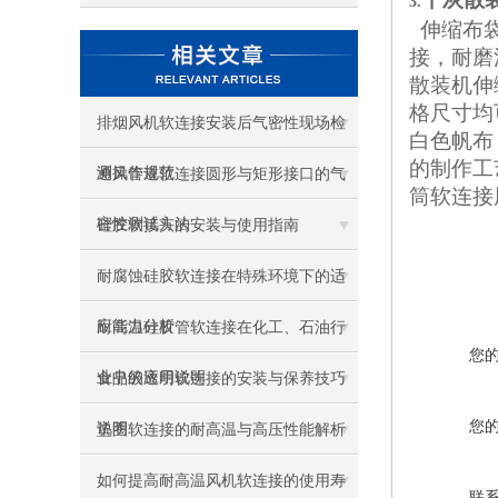
3.
伸缩布
接，耐磨
散装机伸
格尺寸均
排烟风机软连接安装后气密性现场检
白色帆布
的制作工
测操作规范
通风管道软连接圆形与矩形接口的气
筒软连接
密性测试方法
硅胶软接头的安装与使用指南
耐腐蚀硅胶软连接在特殊环境下的适
应能力分析
耐高温硅胶管软连接在化工、石油行
您
业中的应用说明
食品级透明软连接的安装与保养技巧
您
说明
垫圈软连接的耐高温与高压性能解析
如何提高耐高温风机软连接的使用寿
联