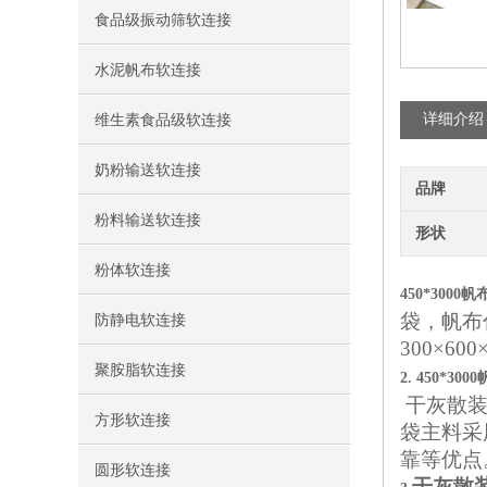
食品级振动筛软连接
水泥帆布软连接
详细介绍
维生素食品级软连接
奶粉输送软连接
品牌
粉料输送软连接
形状
粉体软连接
450*3000
袋，帆布伸缩
防静电软连接
300×6
聚胺脂软连接
2.
450*30
干灰散
方形软连接
袋主料采
靠等优点
圆形软连接
干灰散