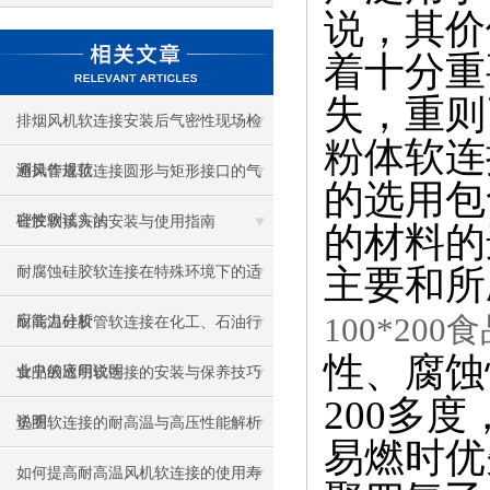
说，其价
着十分重
失，重则
排烟风机软连接安装后气密性现场检
粉体软连
测操作规范
通风管道软连接圆形与矩形接口的气
的选用包
密性测试方法
硅胶软接头的安装与使用指南
的材料的
主要和所
耐腐蚀硅胶软连接在特殊环境下的适
100*20
应能力分析
耐高温硅胶管软连接在化工、石油行
性、腐蚀
业中的应用说明
食品级透明软连接的安装与保养技巧
200
多度
说明
垫圈软连接的耐高温与高压性能解析
易燃时优
如何提高耐高温风机软连接的使用寿