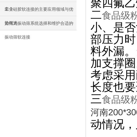
聚四氟乙
命？
工业硅胶软连接的主要应用领域与优
二
食品级
势概述
如何为振动筛系统选择和维护合适的
小、是否
部压力时
振动筛软连接
料外漏。
加支撑圈
考虑采用
长度也要
三
食品级
河南200*
动情况，