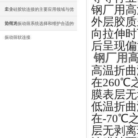
钢厂用高
命？
工业硅胶软连接的主要应用领域与优
外层胶质
势概述
如何为振动筛系统选择和维护合适的
向拉伸时
振动筛软连接
后呈现偏
钢厂用
高温折曲
在260
膜表层无
低温折曲
在-70
层无剥离