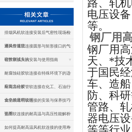
路、轧机
电压设备
等。
排烟风机软连接安装后气密性现场检
钢厂用高
钢厂用高
测操作规范
通风管道软连接圆形与矩形接口的气
天、*技
密性测试方法
硅胶软接头的安装与使用指南
于国民经
耐腐蚀硅胶软连接在特殊环境下的适
车、造船
应能力分析
耐高温硅胶管软连接在化工、石油行
防、科研
业中的应用说明
食品级透明软连接的安装与保养技巧
管路、轧
说明
垫圈软连接的耐高温与高压性能解析
器电压设
等等行业
如何提高耐高温风机软连接的使用寿