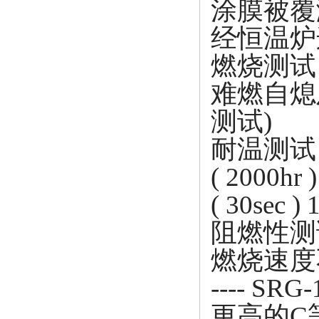
涂膜被覆
经恒温炉
燃烧测试
难燃自熄及无
测试)
耐温测试
( 2000
( 30se
阻燃性测
燃烧速度不
---- S
更高的C