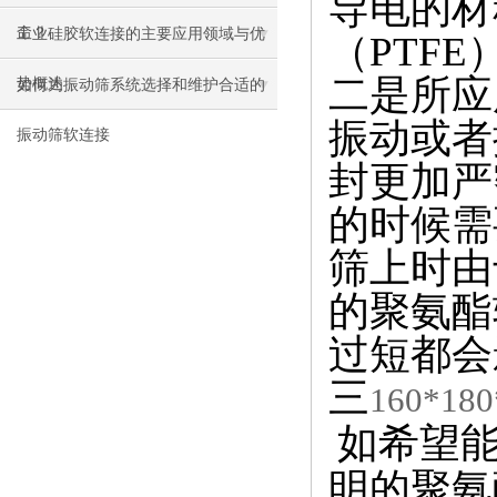
导电的材
命？
工业硅胶软连接的主要应用领域与优
（
PTFE
二
是所应
势概述
如何为振动筛系统选择和维护合适的
振动或者
振动筛软连接
封更加严
的时候需
筛上时由
的聚氨酯
过
短
都会
三
160*1
如希望
明的聚氨