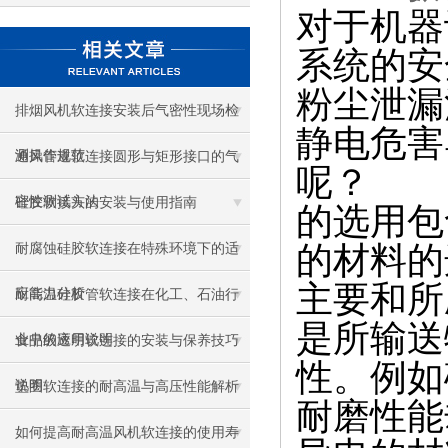
对于机器
系统的安
粉尘泄漏
排烟风机软连接安装后气密性现场检
静电危害
测操作规范
通风管道软连接圆形与矩形接口的气
呢？
密性测试方法
硅胶软接头的安装与使用指南
的选用包
的材料的
耐腐蚀硅胶软连接在特殊环境下的适
主要和所
应能力分析
耐高温硅胶管软连接在化工、石油行
是所输送
业中的应用说明
食品级透明软连接的安装与保养技巧
性。例如
说明
垫圈软连接的耐高温与高压性能解析
耐磨性能
如何提高耐高温风机软连接的使用寿