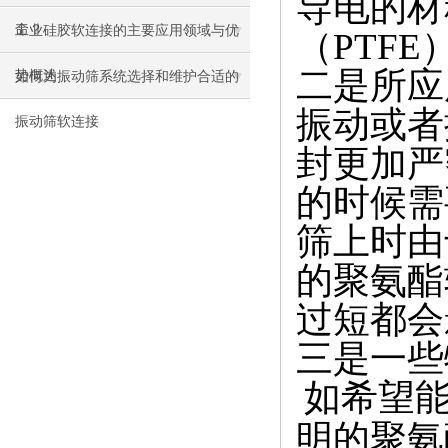
导电的材
命？
工业硅胶软连接的主要应用领域与优
（
PTFE
二
是所应
势概述
如何为振动筛系统选择和维护合适的
振动或者
振动筛软连接
封更加严
的时候需
筛上时由
的聚氨酯
过
短
都会
三
是一些
如希望
明的聚氨