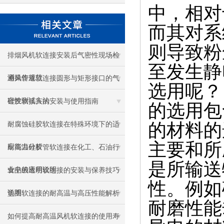
中，相对
而其对系
则导致粉
排烟风机软连接安装后气密性现场检
至发生静
测操作规范
通风管道软连接圆形与矩形接口的气
选用呢？
密性测试方法
硅胶软接头的安装与使用指南
的选用包
的材料的
耐腐蚀硅胶软连接在特殊环境下的适
主要和所
应能力分析
耐高温硅胶管软连接在化工、石油行
是所输送
业中的应用说明
食品级透明软连接的安装与保养技巧
性。例如
说明
垫圈软连接的耐高温与高压性能解析
耐磨性能
如何提高耐高温风机软连接的使用寿