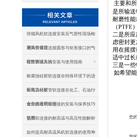
主要和所
是所输送
耐磨性能
（
PTFE
二是所应
排烟风机软连接安装后气密性现场检
虑密封更
测操作规范
通风管道软连接圆形与矩形接口的气
用在摇摆
适中
过长
密性测试方法
硅胶软接头的安装与使用指南
三是一些
如希望能
耐腐蚀硅胶软连接在特殊环境下的适
应能力分析
耐高温硅胶管软连接在化工、石油行
业中的应用说明
食品级透明软连接的安装与保养技巧
您
说明
垫圈软连接的耐高温与高压性能解析
如何提高耐高温风机软连接的使用寿
您