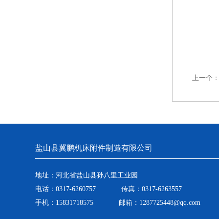
上一个
盐山县冀鹏机床附件制造有限公司
地址：河北省盐山县孙八里工业园
电话：0317-6260757 传真：0317-6263557
手机：15831718575 邮箱：1287725448@qq.com