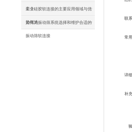
命？
工业硅胶软连接的主要应用领域与优
联
势概述
如何为振动筛系统选择和维护合适的
振动筛软连接
常
详
补