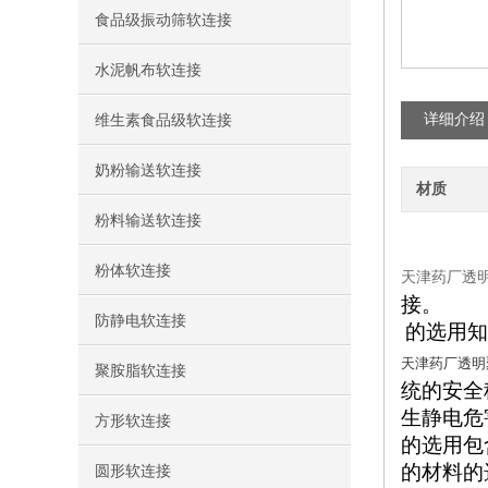
食品级振动筛软连接
水泥帆布软连接
详细介绍
维生素食品级软连接
奶粉输送软连接
材质
粉料输送软连接
粉体软连接
天津药厂透
接。
防静电软连接
的选用知
天津药厂透明
聚胺脂软连接
统的安全
生静电危
方形软连接
的选用包
的材料的
圆形软连接