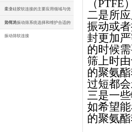
（
PTFE
命？
工业硅胶软连接的主要应用领域与优
二
是所应
势概述
如何为振动筛系统选择和维护合适的
振动或者
封更加严
振动筛软连接
的时候需
筛上时由
的聚氨酯
过
短
都会
三是
一些
如希望能
的聚氨酯