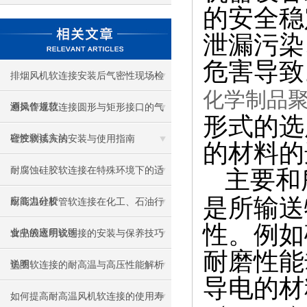
的安全稳
泄漏污染
危害导致
排烟风机软连接安装后气密性现场检
化学制品
测操作规范
通风管道软连接圆形与矩形接口的气
形式的选
密性测试方法
硅胶软接头的安装与使用指南
的材料的
耐腐蚀硅胶软连接在特殊环境下的适
主要和
是所输送
应能力分析
耐高温硅胶管软连接在化工、石油行
性。例如
业中的应用说明
食品级透明软连接的安装与保养技巧
耐磨性能
说明
垫圈软连接的耐高温与高压性能解析
导电的材
如何提高耐高温风机软连接的使用寿