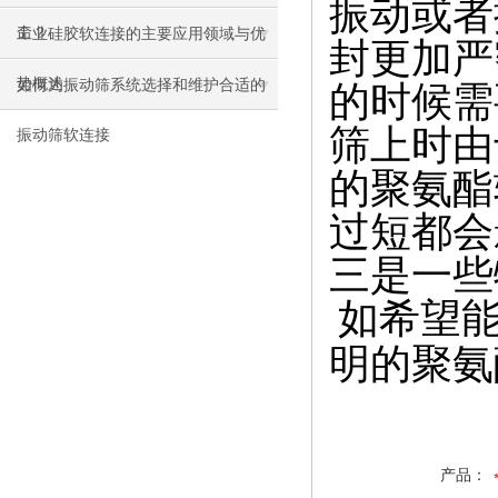
振动或者
命？
工业硅胶软连接的主要应用领域与优
封更加严
势概述
如何为振动筛系统选择和维护合适的
的时候需
筛上时由
振动筛软连接
的聚氨酯
过
短
都会
三是
一些
如希望
明的聚氨
产品：