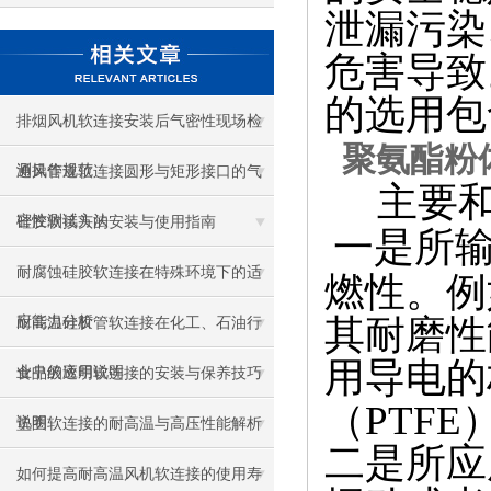
泄漏污染
危害导致
的选用包
排烟风机软连接安装后气密性现场检
聚氨酯粉
测操作规范
通风管道软连接圆形与矩形接口的气
主要
密性测试方法
硅胶软接头的安装与使用指南
一是所
耐腐蚀硅胶软连接在特殊环境下的适
燃性。
例
其耐磨性
应能力分析
耐高温硅胶管软连接在化工、石油行
用导电的
业中的应用说明
食品级透明软连接的安装与保养技巧
（
PTFE
说明
垫圈软连接的耐高温与高压性能解析
二
是所应
如何提高耐高温风机软连接的使用寿