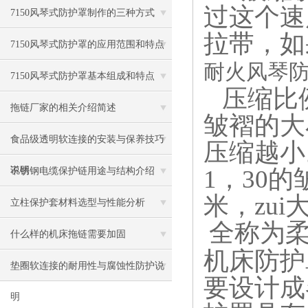
过这个速
7150风琴式防护罩制作的三种方式
拉带，如
7150风琴式防护罩的应用范围和特点
耐火风琴
7150风琴式防护罩基本组成和特点
压缩比
拖链厂家的相关介绍简述
皱褶的大
食品级透明软连接的安装与保养技巧
压缩越小
说明
1，30的
不锈钢电缆保护链用途与结构介绍
米，zui
立柱保护套材料选型与性能分析
全称为
什么样的机床拖链需要加固
机床防护
垫圈软连接的耐用性与腐蚀性防护说
要设计成
明