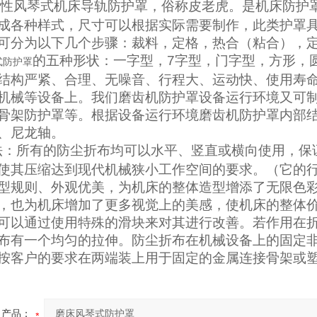
性风琴式机床导轨防护罩，俗称皮老虎。是
机床防护
成各种样式，尺寸可以根据实际需要制作，此类护罩
可分为以下几个步骤：裁料，定格，热合（粘合），
的
五种形状：一字型，7字型，门字型，方形，
式防护罩
结构严紧、合理、无噪音、行程大、运动快、使用寿
机械等设备上。我们
磨齿机
防护罩设备运行环境又可制
骨架
防
护罩等。根据设备运行环境
磨齿机防护罩
内部
、尼龙轴。
法：所有的
防尘折布
均可以水平、竖直或横向使用，保
使其压缩达到现代机械狭小工作空间的要求。（它的行程压
型规则、外观优美，为机床的整体造型增添了无限色
，也为机床增加了更多视觉上的美感，使机床的整体
可以通过使用特殊的滑块来对其进行改善。若作用在
布
有一个均匀的拉伸。
防尘折布
在机械设备上的固定
按客户的要求在两端装上用于固定的金属连接骨架或
产品：