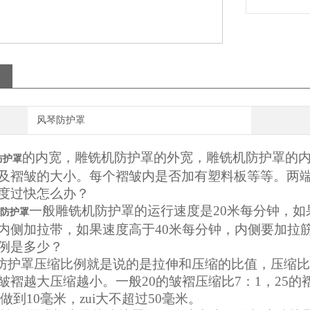
风琴防护罩
的内宽，雕铣机防护罩的外宽，雕铣机防护罩的
防护罩
及褶皱的大小。每个褶皱内是否加有塑料板等等。两
度过快怎么办？
一般雕铣机防护罩的运行速度是20米每分钟，
防护罩
内侧加拉带，如果速度高于40米每分钟，内侧要加拉
例是多少？
护罩压缩比例就是说的是拉伸和压缩的比值，压缩比
皱褶越大压缩越小。一般20的皱褶压缩比7：1，25的褶皱
以做到10毫米，zui大不超过50毫米。