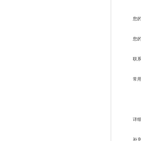
您
您
联
常
详
补