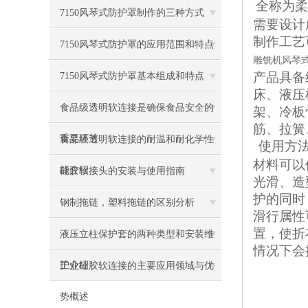
全称为柔
7150风琴式防护罩制作的三种方式
需要设计
制作工艺
7150风琴式防护罩的应用范围和特点
雕铣机风琴
产品具备
7150风琴式防护罩基本组成和特点
床、液压
食品级透明软连接是确保食品安全的
架、冷板
筋、拉簧
重要环节
食品级透明软连接的耐温和耐化学性
使用方
材料可以
能介绍
硅胶软接头的安装与使用指南
光滑、造
护的同时
钢制拖链，塑料拖链的区别分析
滑行属性
置，使
折
液压立柱保护套的两种类型和安装维
情况下会
护介绍
工业硅胶软连接的主要应用领域与优
势概述