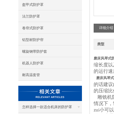
盔甲式防护罩
法兰防护罩
详细介绍
卷帘式防护罩
铝型材防护帘
类型
螺旋钢带防护套
磨床风琴式
机器人防护罩
缩长度以
的运行速
耐高温套管
磨床风琴式
的话建议
的压缩比
雕铣机防
情况下，
怎样选择一款适合机床的防护罩
zui小可