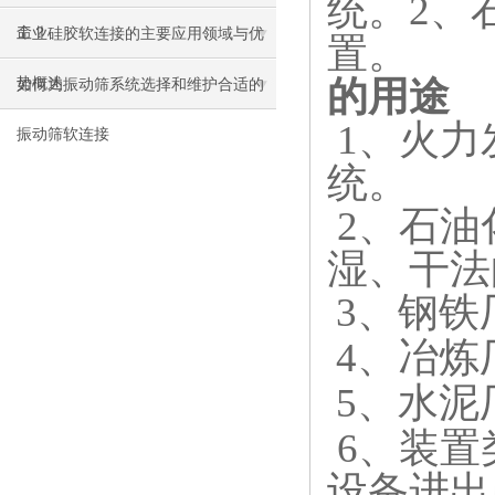
统。2、
命？
工业硅胶软连接的主要应用领域与优
置。
的用途
势概述
如何为振动筛系统选择和维护合适的
1、火力
振动筛软连接
统。
2、石油
湿、干法
3、钢
4、冶炼
5、水
6、装置
设备进出