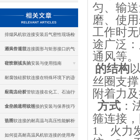
匀、输送
磨、使用
工作时无
排烟风机软连接安装后气密性现场检
途广泛：
测操作规范
通风管道软连接圆形与矩形接口的气
通风等。
密性测试方法
硅胶软接头的安装与使用指南
的结构
丝圈支撑
耐腐蚀硅胶软连接在特殊环境下的适
附着力及
应能力分析
耐高温硅胶管软连接在化工、石油行
方式
：
业中的应用说明
食品级透明软连接的安装与保养技巧
箍连接，
说明
垫圈软连接的耐高温与高压性能解析
1、火力
如何提高耐高温风机软连接的使用寿