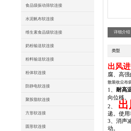
食品级振动筛软连接
水泥帆布软连接
详细介绍
维生素食品级软连接
奶粉输送软连接
类型
粉料输送软连接
出风进
粉体软连接
腐、高强
散装收尘布
防静电软连接
1、
耐高
向位移。
聚胺脂软连接
出
2、
递。使用
方形软连接
3、
消声
圆形软连接
动。