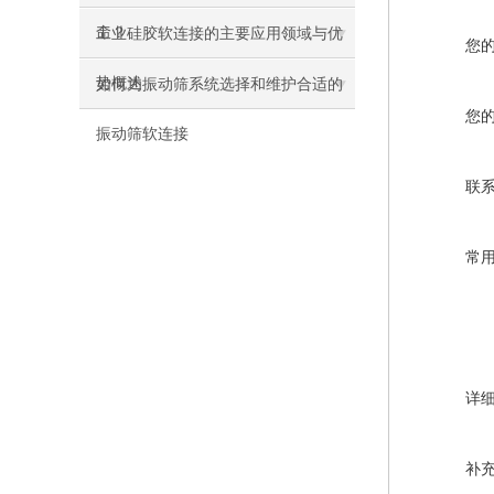
命？
工业硅胶软连接的主要应用领域与优
您
势概述
如何为振动筛系统选择和维护合适的
您
振动筛软连接
联
常
详
补