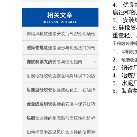
4、 优
腐蚀和密
5、 安
6. 硅
排烟风机软连接安装后气密性现场检
重量轻、
干粉散装伸缩
测操作规范
通风管道软连接圆形与矩形接口的气
1、
印刷机
2、
散装收
密性测试方法
硅胶软接头的安装与使用指南
3、钢铁
4、冶炼
耐腐蚀硅胶软连接在特殊环境下的适
5、水泥
应能力分析
6、装置
耐高温硅胶管软连接在化工、石油行
业中的应用说明
食品级透明软连接的安装与保养技巧
说明
垫圈软连接的耐高温与高压性能解析
如何提高耐高温风机软连接的使用寿