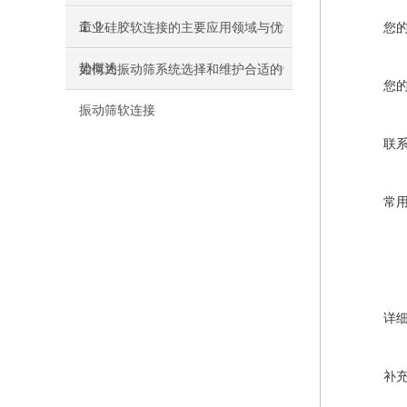
命？
工业硅胶软连接的主要应用领域与优
您
势概述
如何为振动筛系统选择和维护合适的
您
振动筛软连接
联
常
详
补