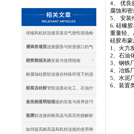
4、 优
腐蚀和密
5、 安
6. 硅
重量轻、
排烟风机软连接安装后气密性现场检
硅胶布蒙
测操作规范
通风管道软连接圆形与矩形接口的气
1、
火力
2、石油
密性测试方法
硅胶软接头的安装与使用指南
3、钢铁
4、冶炼
耐腐蚀硅胶软连接在特殊环境下的适
5、水泥
6、装置
应能力分析
耐高温硅胶管软连接在化工、石油行
业中的应用说明
食品级透明软连接的安装与保养技巧
说明
垫圈软连接的耐高温与高压性能解析
如何提高耐高温风机软连接的使用寿