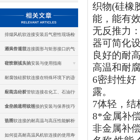
织物(硅橡
能，能有
无反推力
排烟风机软连接安装后气密性现场检
器可简化
测操作规范
通风管道软连接圆形与矩形接口的气
良好的耐
密性测试方法
硅胶软接头的安装与使用指南
高温和耐
6密封性好
耐腐蚀硅胶软连接在特殊环境下的适
露。
应能力分析
耐高温硅胶管软连接在化工、石油行
7体轻，结
业中的应用说明
食品级透明软连接的安装与保养技巧
8
*金属补偿
说明
垫圈软连接的耐高温与高压性能解析
非金属补
如何提高耐高温风机软连接的使用寿