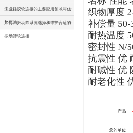
名称
性能
命？
工业硅胶软连接的主要应用领域与优
织物厚度
2
补偿量
50
势概述
如何为振动筛系统选择和维护合适的
耐热温度
5
振动筛软连接
密封性
N/
抗震性
优
耐碱性
优
耐老化性
产品：
您的单位：