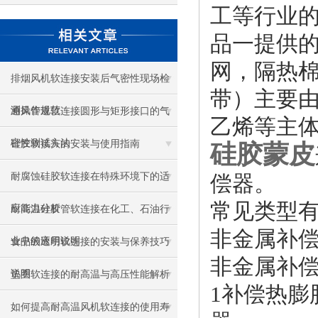
工等行业
品一提供
网，隔热
排烟风机软连接安装后气密性现场检
带）主要
测操作规范
通风管道软连接圆形与矩形接口的气
乙烯等主
密性测试方法
硅胶软接头的安装与使用指南
硅胶蒙皮
耐腐蚀硅胶软连接在特殊环境下的适
偿器。
常见类型
应能力分析
耐高温硅胶管软连接在化工、石油行
非金属补
业中的应用说明
食品级透明软连接的安装与保养技巧
非金属补
说明
垫圈软连接的耐高温与高压性能解析
1补偿热
如何提高耐高温风机软连接的使用寿