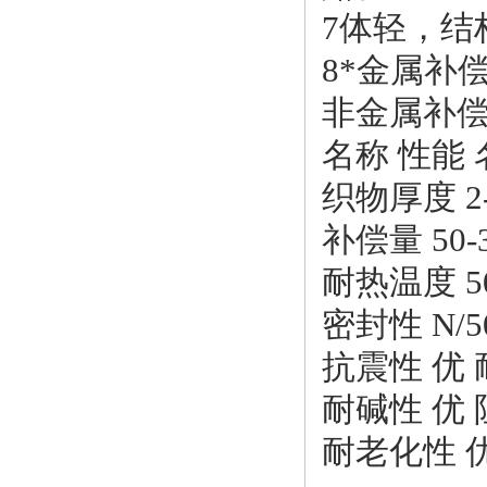
7体轻，结
8*金属补
非金属补
名称
性能
织物厚度
2
补偿量
50
耐热温度
5
密封性
N/
抗震性
优
耐碱性
优
耐老化性