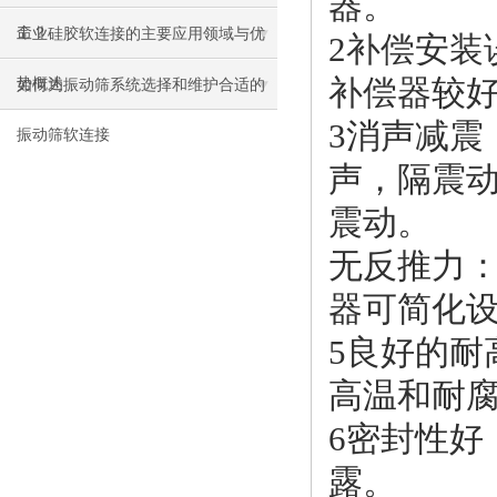
器。
命？
工业硅胶软连接的主要应用领域与优
2补偿安
补偿器较
势概述
如何为振动筛系统选择和维护合适的
3消声减震
振动筛软连接
声，隔震
震动。
无反推力
器可简化
5良好的
高温和耐
6密封性好
露。